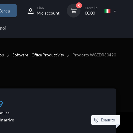
0
Ciao
Carrello
Cerca
Mio account
€
0,00
noi
op
Software - Office Productivity
Prodotto
WGEDR30420
9
nclusa
Esaurito
 in arrivo