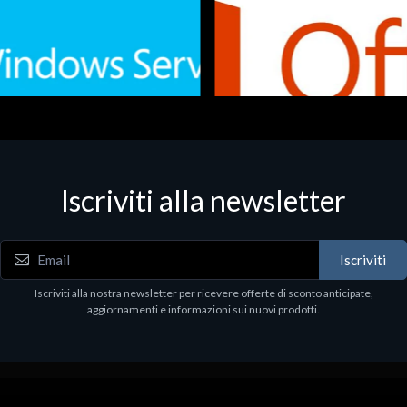
Iscriviti alla newsletter
 - Office Productivity
Software - Office Productivity
.Svr.Ess. 2019 64bit Ita
MS O365 Business Prem Retai
97
€143.97
Iscriviti
Iscriviti alla nostra newsletter per ricevere offerte di sconto anticipate,
aggiornamenti e informazioni sui nuovi prodotti.