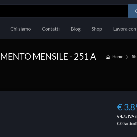
Chi siamo
Contatti
Blog
Shop
Lavora con 
ENTO MENSILE - 251 A
Home
Sh
€ 3.8
€ 4.75
IVA i
0.00
articoli