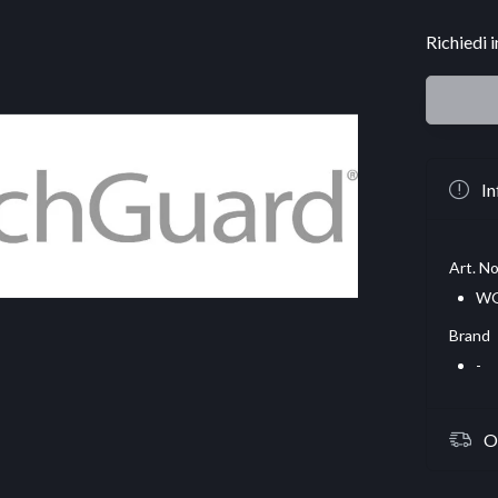
Richiedi 
In
Art. No
WG
Brand
-
O