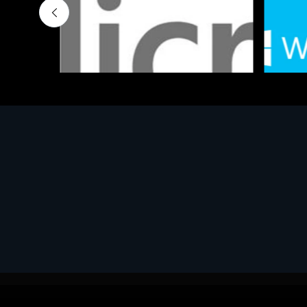
Software - Office Productivity
Software
MS OFFICE H&S 2021 ESD
MS Win
€143.51
€452.