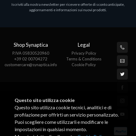
Iscriviti alla nostra newsletter per ricevere offerte di sconto anticipate,
MS OFFICE H&S 2021 ESD
M
aggiornamenti e informazioni sui nuovi prodotti.
€143.51
€
Shop Synaptica
Legal
P.IVA 05830520960
Privacy Policy
+39 02 00704272
Terms & Conditions
customercare@synaptica.info
Cookie Policy
Questo sito utilizza cookie
Questo sito utilizza cookie tecnici, analitici e di
profilazione per offrirti un servizio personalizzato.
Puoi scegliere come utilizzarli e modificare le
impostazioni in qualsiasi momento.