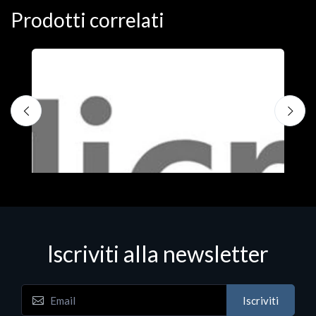
Prodotti correlati
Iscriviti alla newsletter
Iscriviti
Software - Office Productivity
S