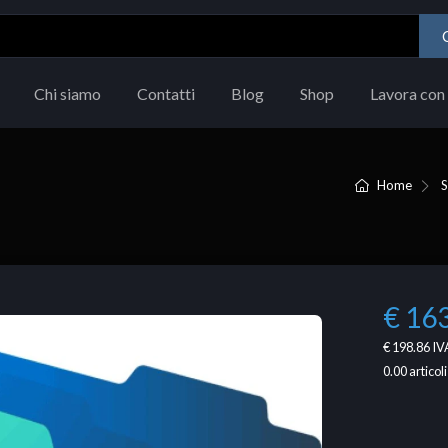
Chi siamo
Contatti
Blog
Shop
Lavora con 
Home
€ 16
€ 198.86
IVA
0.00
articoli