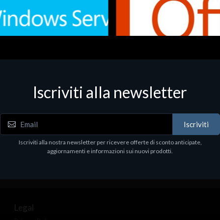
Iscriviti alla newsletter
 - Office Productivity
Software - Office Productivity
.Svr.Ess. 2019 64bit Ita
MS O365 Business Prem Retai
97
€143.97
Iscriviti
Iscriviti alla nostra newsletter per ricevere offerte di sconto anticipate,
aggiornamenti e informazioni sui nuovi prodotti.
Legal