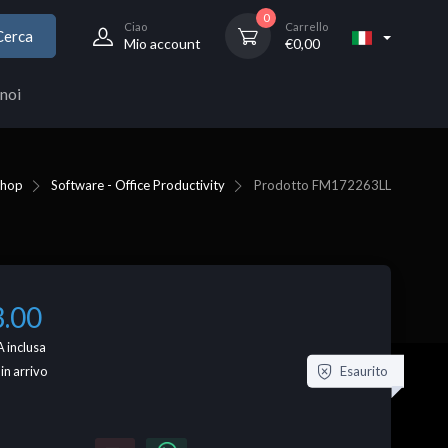
0
Ciao
Carrello
Cerca
Mio account
€
0,00
noi
Shop
Software - Office Productivity
Prodotto
FM172263LL
3.00
 inclusa
Esaurito
 in arrivo