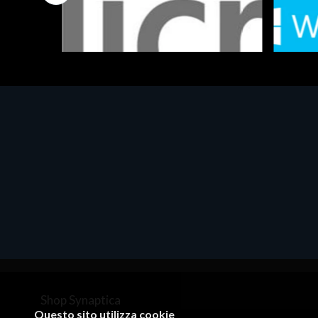
Software - Office Productivity
Software
MS OFFICE H&S 2021 ESD
MS Win
€143.51
€452.
Shop Synaptica
Questo sito utilizza cookie