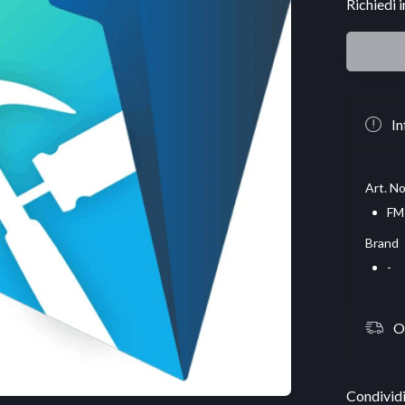
Richiedi 
In
Art. No
FM
Brand
-
O
Condividi