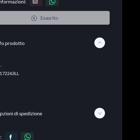
informazioni:
Esaurito
fo prodotto
.
172263LL
pzioni di spedizione
: