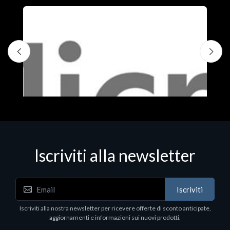
S
M
€
Iscriviti alla newsletter
Iscriviti
Software - Office Productivity
Iscriviti alla nostra newsletter per ricevere offerte di sconto anticipate,
MS OFFICE H&S 2021 ESD
aggiornamenti e informazioni sui nuovi prodotti.
€143.51