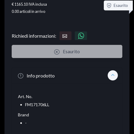
€ 1165.10
IVA inclusa
Esaurito
0.00
articoli in arrivo
Richiedi informazioni:
Esaurito
Info prodotto
Art. No.
FM171706LL
Brand
-