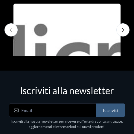
Iscriviti alla newsletter
Iscriviti
Software - Office Productivity
S
Iscriviti alla nostra newsletter per ricevere offerte di sconto anticipate,
MS OFFICE H&S 2021 ESD
M
aggiornamenti e informazioni sui nuovi prodotti.
€143.51
€