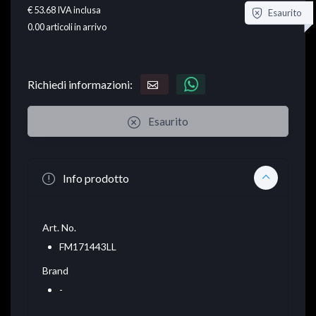
€ 53.68
IVA inclusa
Esaurito
0.00
articoli in arrivo
Richiedi informazioni:
Esaurito
Info prodotto
Art. No.
FM171443LL
Brand
-