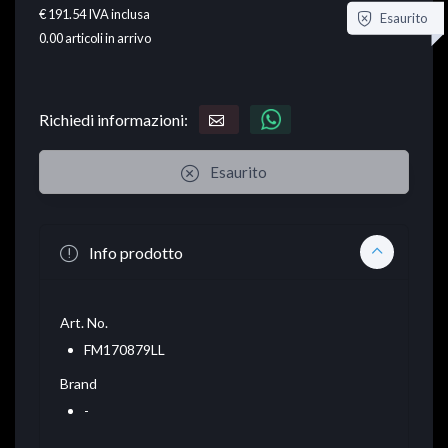
€ 191.54
IVA inclusa
Esaurito
0.00
articoli in arrivo
Richiedi informazioni:
Esaurito
Info prodotto
Art. No.
FM170879LL
Brand
-