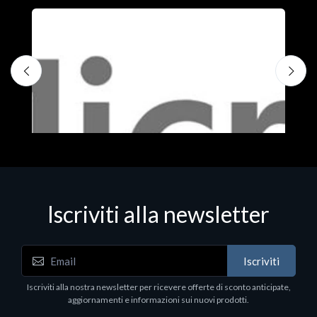
Iscriviti alla newsletter
Iscriviti
Software - Office Productivity
S
Iscriviti alla nostra newsletter per ricevere offerte di sconto anticipate,
MS OFFICE H&S 2021 ESD
M
aggiornamenti e informazioni sui nuovi prodotti.
€143.51
€