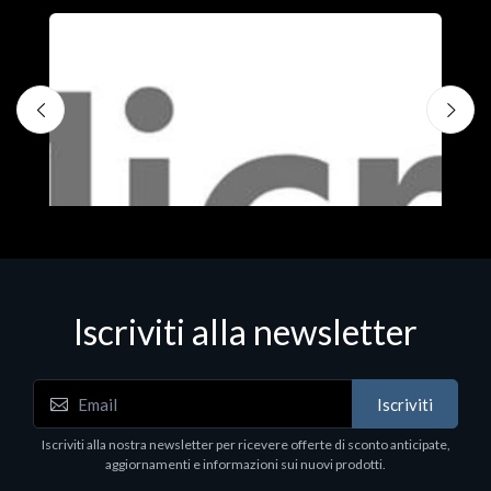
Iscriviti alla newsletter
Iscriviti
Software - Office Productivity
S
Iscriviti alla nostra newsletter per ricevere offerte di sconto anticipate,
MS OFFICE H&S 2021 ESD
M
aggiornamenti e informazioni sui nuovi prodotti.
€143.51
€