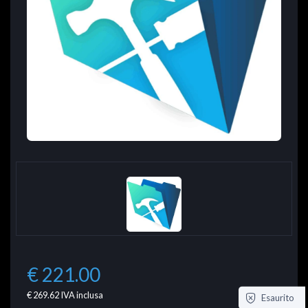
€ 221.00
€ 269.62
IVA inclusa
Esaurito