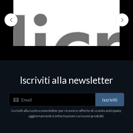
Iscriviti alla newsletter
Iscriviti
Software - Office Productivity
S
Iscriviti alla nostra newsletter per ricevere offerte di sconto anticipate,
MS OFFICE H&S 2021 ESD
M
aggiornamenti e informazioni sui nuovi prodotti.
€143.51
€