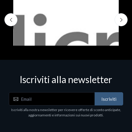
Iscriviti alla newsletter
Iscriviti
Software - Office Productivity
S
Iscriviti alla nostra newsletter per ricevere offerte di sconto anticipate,
MS OFFICE H&S 2021 ESD
M
aggiornamenti e informazioni sui nuovi prodotti.
€143.51
€