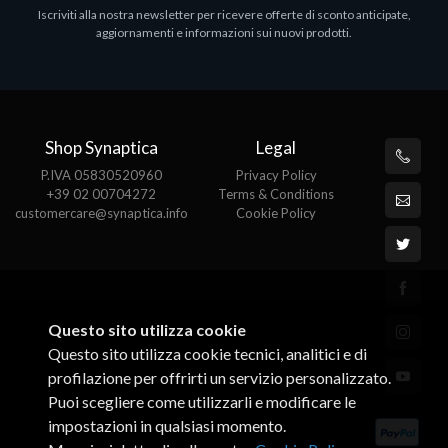
Iscriviti alla nostra newsletter per ricevere offerte di sconto anticipate,
MS OFFICE H&S 2021 ESD
M
aggiornamenti e informazioni sui nuovi prodotti.
€143.51
€
Shop Synaptica
Legal
P.IVA 05830520960
Privacy Policy
+39 02 00704272
Terms & Conditions
customercare@synaptica.info
Cookie Policy
Questo sito utilizza cookie
Questo sito utilizza cookie tecnici, analitici e di
profilazione per offrirti un servizio personalizzato.
Puoi scegliere come utilizzarli e modificare le
impostazioni in qualsiasi momento.