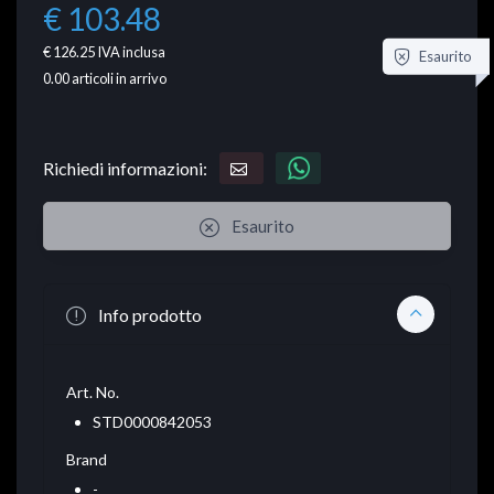
€ 103.48
€ 126.25
IVA inclusa
Esaurito
0.00
articoli in arrivo
Richiedi informazioni:
Esaurito
Info prodotto
Art. No.
STD0000842053
Brand
-