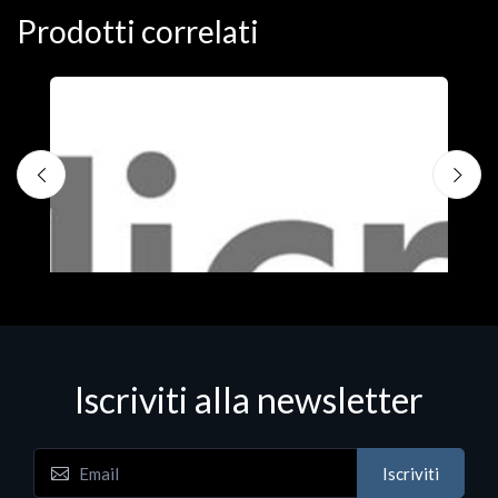
Prodotti correlati
Iscriviti alla newsletter
Iscriviti
Software - Office Productivity
S