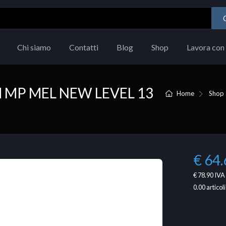
Chi siamo
Contatti
Blog
Shop
Lavora con 
M MP MEL NEW LEVEL 13
Home
Shop
€ 64.
€ 78.90
IVA 
0.00
articoli