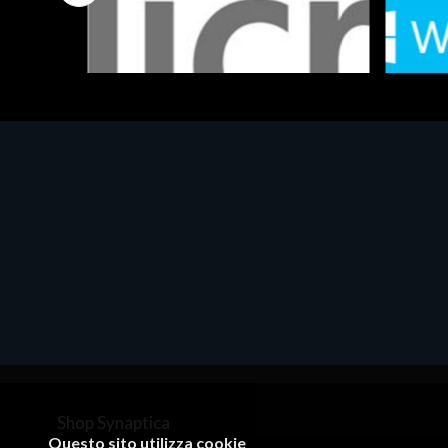
Software - Office Productivity
Software
MS OFFICE H&S 2021 ESD
MS Win
€143.51
€452.
Shop Synaptica
Questo sito utilizza cookie