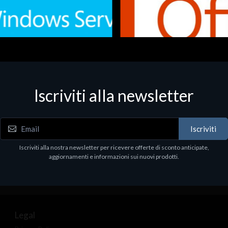
Iscriviti alla newsletter
 - Office Productivity
Software - Office Productivity
.Svr.Ess. 2019 64bit Ita
MS O365 Business Prem Retai
97
€143.97
Iscriviti
Iscriviti alla nostra newsletter per ricevere offerte di sconto anticipate,
aggiornamenti e informazioni sui nuovi prodotti.
Legal