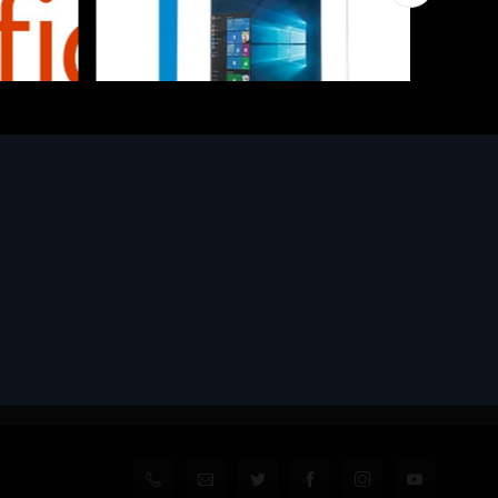
Software - Office Productivity
l
MS WINHOME 10 64Bit 1PK DVD It
€130.97