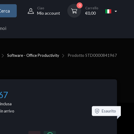
0
Ciao
Carrello
Cerca
Mio account
€
0,00
noi
Software - Office Productivity
Prodotto
STD0000841967
67
inclusa
Esaurito
 in arrivo