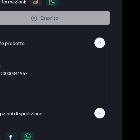
informazioni:
Esaurito
fo prodotto
.
D0000841967
pzioni di spedizione
: