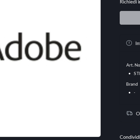
Richiedi 
In
Art. No
ST
Brand
-
O
Condividi