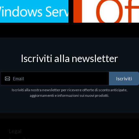
Iscriviti alla newsletter
 - Office Productivity
Software - Office Productivity
.Svr.Ess. 2019 64bit Ita
MS O365 Business Prem Retai
97
€143.97
Iscriviti
Iscriviti alla nostra newsletter per ricevere offerte di sconto anticipate,
aggiornamenti e informazioni sui nuovi prodotti.
Legal