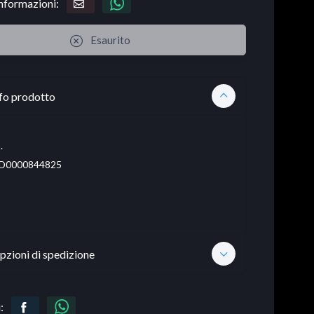
informazioni:
Esaurito
fo prodotto
.
D0000844825
pzioni di spedizione
: