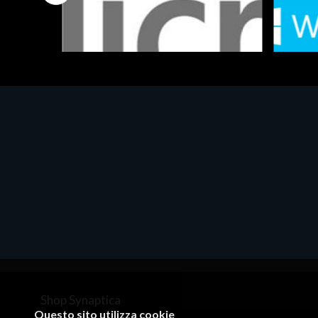
Software - Office Productivity
Software
MS OFFICE H&S 2021 ESD
MS Win
€143.51
€452.
Shop Synaptica
Questo sito utilizza cookie