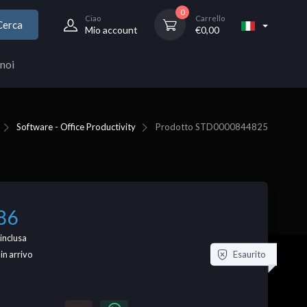
0
Ciao
Carrello
Cerca
Mio account
€
0,00
noi
Software - Office Productivity
Prodotto
STD0000844825
86
inclusa
Esaurito
 in arrivo