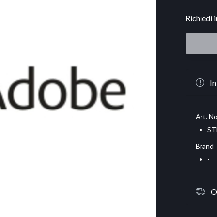
Richiedi 
In
Art. No
ST
Brand
-
O