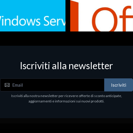
Iscriviti alla newsletter
 - Office Productivity
Software - Office Productivity
.Svr.Ess. 2019 64bit Ita
MS O365 Business Prem Retai
97
€143.97
Iscriviti
Iscriviti alla nostra newsletter per ricevere offerte di sconto anticipate,
aggiornamenti e informazioni sui nuovi prodotti.