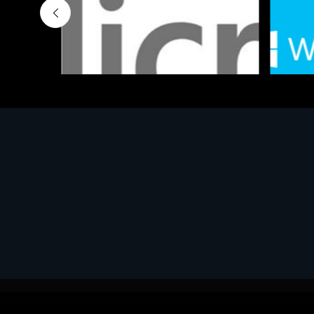
Software - Office Productivity
Software
MS OFFICE H&S 2021 ESD
MS Win
€143.51
€452.