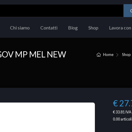
Chi siamo
Contatti
Blog
Shop
Lavora con 
GOV MP MEL NEW
Home
Shop
€ 27.
€ 33.81
IVA 
0.00
articoli