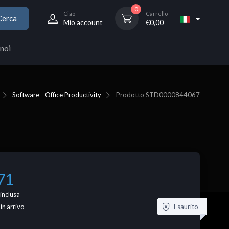
0
Ciao
Carrello
Cerca
Mio account
€
0,00
noi
Software - Office Productivity
Prodotto
STD0000844067
71
inclusa
Esaurito
 in arrivo