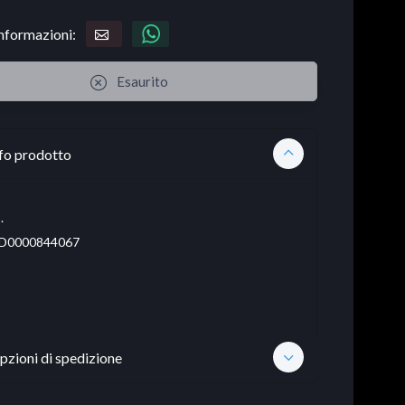
informazioni:
Esaurito
fo prodotto
.
D0000844067
pzioni di spedizione