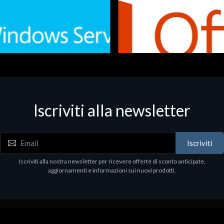
Iscriviti alla newsletter
 - Office Productivity
Software - Office Productivity
.Svr.Ess. 2019 64bit Ita
MS O365 Business Prem Retai
97
€143.97
Iscriviti
Iscriviti alla nostra newsletter per ricevere offerte di sconto anticipate,
aggiornamenti e informazioni sui nuovi prodotti.