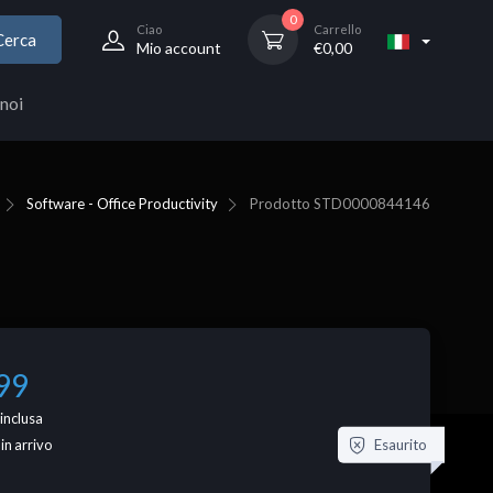
0
Ciao
Carrello
Cerca
Mio account
€
0,00
noi
Software - Office Productivity
Prodotto
STD0000844146
99
inclusa
Esaurito
 in arrivo