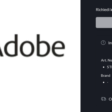
Richiedi 
In
Art. No
ST
Brand
-
O