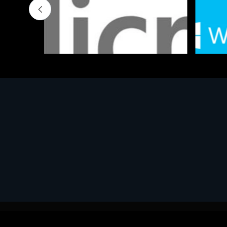
Software - Office Productivity
Software
MS OFFICE H&S 2021 ESD
MS Win
€143.51
€452.