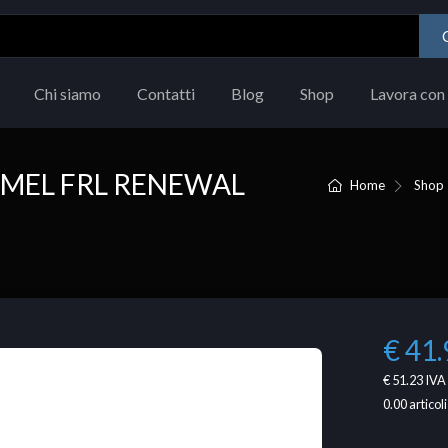
Chi siamo
Contatti
Blog
Shop
Lavora con 
MEL FRL RENEWAL
Home
Shop
€ 41.
€ 51.23
IVA 
0.00
articoli