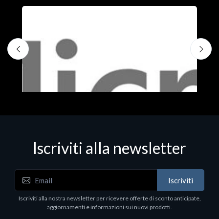
Iscriviti alla newsletter
Iscriviti
Software - Office Productivity
S
Iscriviti alla nostra newsletter per ricevere offerte di sconto anticipate,
MS OFFICE H&S 2021 ESD
M
aggiornamenti e informazioni sui nuovi prodotti.
€143.51
€