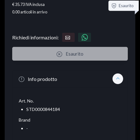
€ 35.73
IVA inclusa
Esaurito
0.00
articoli in arrivo
Richiedi informazioni:
Esaurito
Info prodotto
Art. No.
STD0000844184
Brand
-