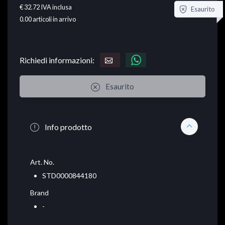
€ 32.72
IVA inclusa
Esaurito
0.00
articoli in arrivo
Richiedi informazioni:
Esaurito
Info prodotto
Art. No.
STD0000844180
Brand
-