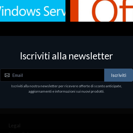
Iscriviti alla newsletter
 - Office Productivity
Software - Office Productivity
.Svr.Ess. 2019 64bit Ita
MS O365 Business Prem Retai
97
€143.97
Iscriviti
Iscriviti alla nostra newsletter per ricevere offerte di sconto anticipate,
aggiornamenti e informazioni sui nuovi prodotti.
Legal