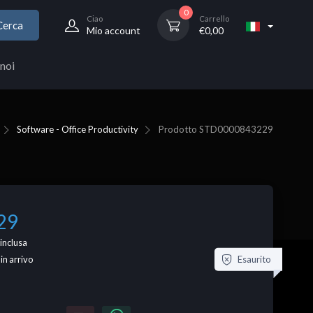
0
Ciao
Carrello
Cerca
Mio account
€
0,00
noi
Software - Office Productivity
Prodotto
STD0000843229
29
inclusa
Esaurito
 in arrivo