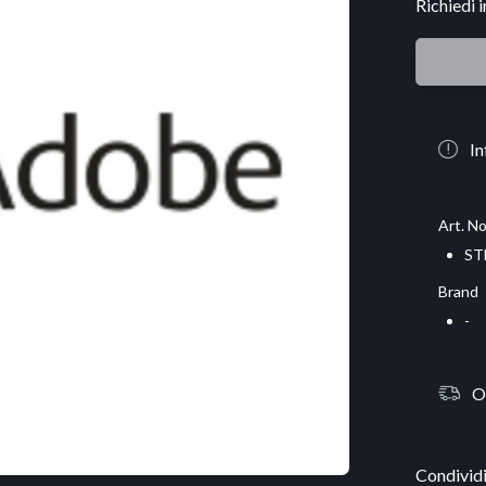
Richiedi 
In
Art. No
ST
Brand
-
O
Condividi