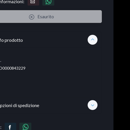
informazioni:
Esaurito
fo prodotto
.
D0000843229
pzioni di spedizione
: