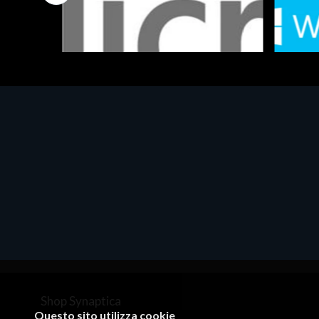
Software - Office Productivity
Software
MS OFFICE H&S 2021 ESD
MS Win
€143.51
€452.
Shop Synaptica
Questo sito utilizza cookie