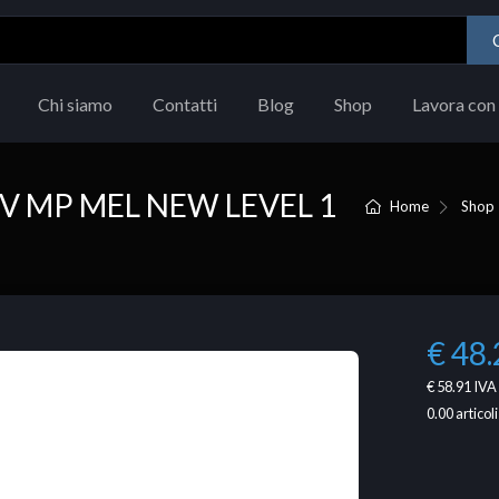
Chi siamo
Contatti
Blog
Shop
Lavora con 
OV MP MEL NEW LEVEL 1
Home
Shop
€ 48.
€ 58.91
IVA 
0.00
articoli