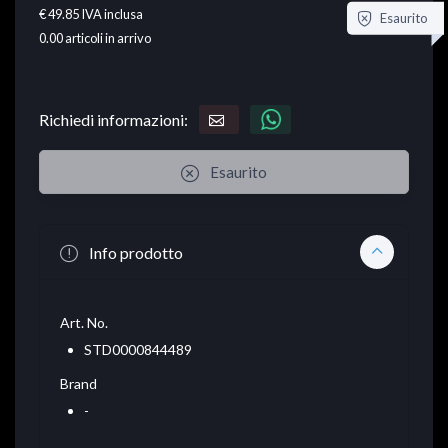
€ 49.85
IVA inclusa
Esaurito
0.00
articoli in arrivo
Richiedi informazioni:
Esaurito
Info prodotto
Art. No.
STD0000844489
Brand
-