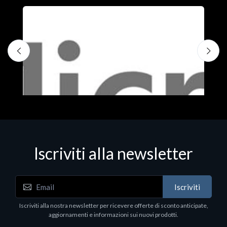
Iscriviti alla newsletter
Iscriviti
Software - Office Productivity
S
Iscriviti alla nostra newsletter per ricevere offerte di sconto anticipate,
MS OFFICE H&S 2021 ESD
M
aggiornamenti e informazioni sui nuovi prodotti.
€143.51
€