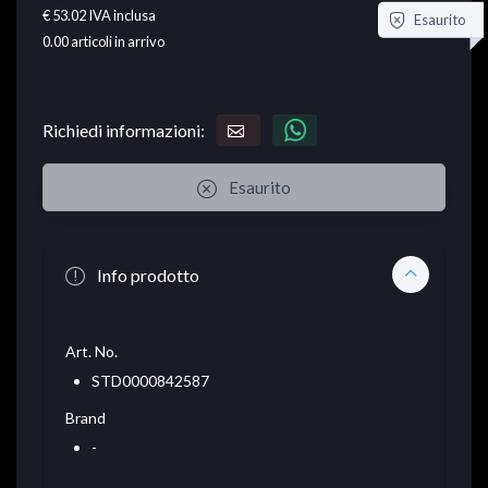
€ 53.02
IVA inclusa
Esaurito
0.00
articoli in arrivo
Richiedi informazioni:
Esaurito
Info prodotto
Art. No.
STD0000842587
Brand
-