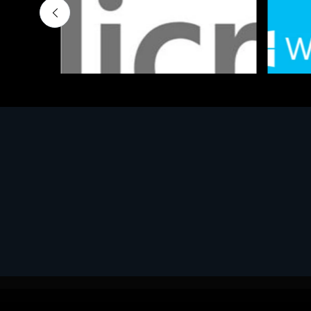
Software - Office Productivity
Software
MS OFFICE H&S 2021 ESD
MS Win
€143.51
€452.