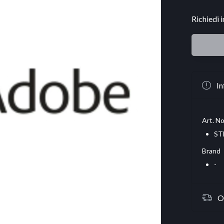
Richiedi 
In
Art. No
ST
Brand
-
O