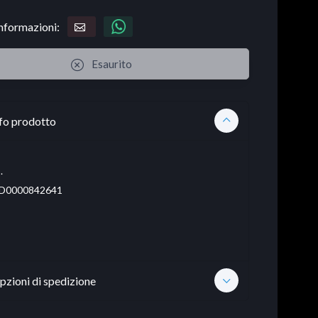
informazioni:
Esaurito
fo prodotto
.
D0000842641
pzioni di spedizione