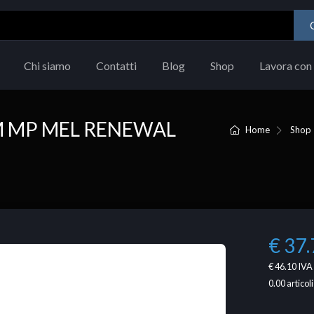
Chi siamo
Contatti
Blog
Shop
Lavora con 
M MP MEL RENEWAL
Home
Shop
€ 37.
€ 46.10
IVA 
0.00
articoli