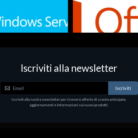
Iscriviti alla newsletter
 - Office Productivity
Software - Office Productivity
.Svr.Ess. 2019 64bit Ita
MS O365 Business Prem Retai
97
€143.97
Iscriviti
Iscriviti alla nostra newsletter per ricevere offerte di sconto anticipate,
aggiornamenti e informazioni sui nuovi prodotti.