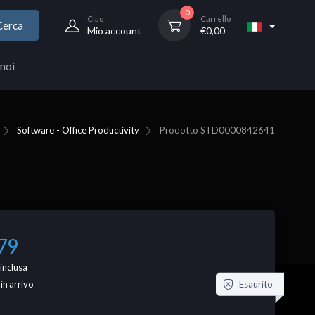
0
Ciao
Carrello
Cerca
Mio account
€
0,00
noi
Software - Office Productivity
Prodotto
STD0000842641
79
inclusa
Esaurito
 in arrivo