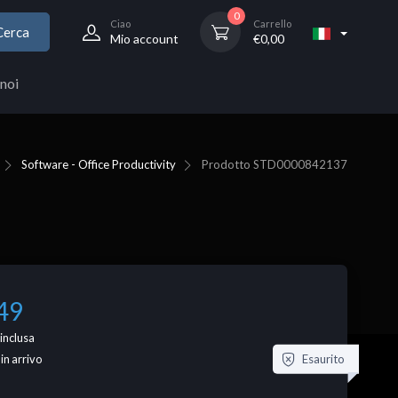
0
Ciao
Carrello
Cerca
Mio account
€
0,00
noi
Software - Office Productivity
Prodotto
STD0000842137
49
inclusa
Esaurito
 in arrivo