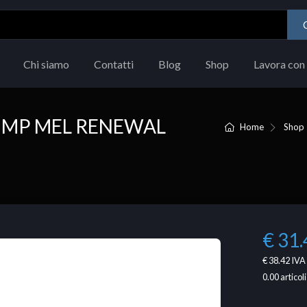
Chi siamo
Contatti
Blog
Shop
Lavora con 
 MP MEL RENEWAL
Home
Shop
€ 31.
€ 38.42
IVA 
0.00
articoli