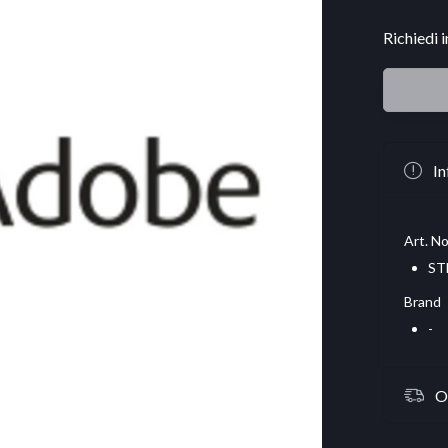
Richiedi 
In
Art. No
ST
Brand
-
O