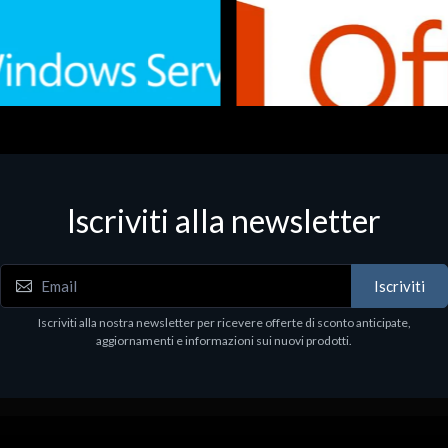
Iscriviti alla newsletter
 - Office Productivity
Software - Office Productivity
.Svr.Ess. 2019 64bit Ita
MS O365 Business Prem Retai
97
€143.97
Iscriviti
Iscriviti alla nostra newsletter per ricevere offerte di sconto anticipate,
aggiornamenti e informazioni sui nuovi prodotti.