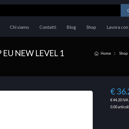
Chi siamo
Contatti
Blog
Shop
Lavora con 
 EU NEW LEVEL 1
Home
Shop
€ 36.
€ 44.20
IVA 
0.00
articoli