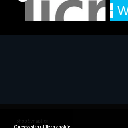
Software - Office Productivity
Software
MS OFFICE H&S 2021 ESD
MS Win
€143.51
€452.
Shop Synaptica
Questo sito utilizza cookie