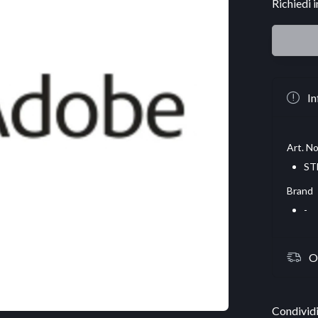
Richiedi 
In
Art. No
ST
Brand
-
O
Condividi