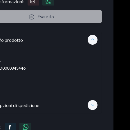
informazioni:
Esaurito
fo prodotto
.
D0000843446
pzioni di spedizione
: