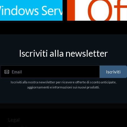
Iscriviti alla newsletter
 - Office Productivity
Software - Office Productivity
.Svr.Ess. 2019 64bit Ita
MS O365 Business Prem Retai
97
€143.97
Iscriviti
Iscriviti alla nostra newsletter per ricevere offerte di sconto anticipate,
aggiornamenti e informazioni sui nuovi prodotti.
Legal