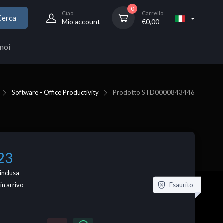
0
Ciao
Carrello
Cerca
Mio account
€
0,00
noi
Software - Office Productivity
Prodotto
STD0000843446
23
inclusa
Esaurito
 in arrivo