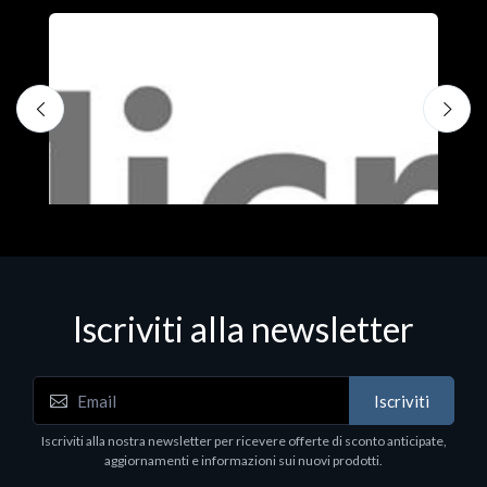
Iscriviti alla newsletter
Iscriviti
Software - Office Productivity
S
Iscriviti alla nostra newsletter per ricevere offerte di sconto anticipate,
MS OFFICE H&S 2021 ESD
M
aggiornamenti e informazioni sui nuovi prodotti.
€143.51
€