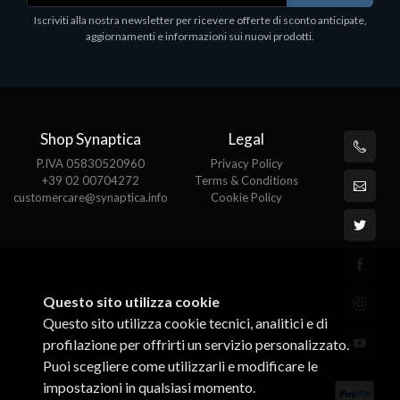
1
Iscriviti alla nostra newsletter per ricevere offerte di sconto anticipate,
€413.17
P
aggiornamenti e informazioni sui nuovi prodotti.
€
Shop Synaptica
Legal
P.IVA 05830520960
Privacy Policy
+39 02 00704272
Terms & Conditions
customercare@synaptica.info
Cookie Policy
Questo sito utilizza cookie
Questo sito utilizza cookie tecnici, analitici e di
profilazione per offrirti un servizio personalizzato.
Puoi scegliere come utilizzarli e modificare le
impostazioni in qualsiasi momento.