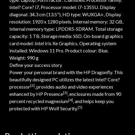
Intel? Core? i7, Processor model: i7-1355U. Display
diagonal: 34.3 cm (13.5"), HD type: WUXGA+, Display
resolution: 1920 x 1280 pixels. Internal memory: 32 GB,
Internal memory type: LPDDR5-SDRAM. Total storage
capacity: 1 TB, Storage media: SSD. On-board graphics
card model: Intel Iris Xe Graphics. Operating system
installed: Windows 11 Pro. Product colour: Blue.
Weight: 990 g
Define your success story
Power your personal brand with the HP Dragonfly. This
beautifully designed PC utilizes the latest Intel? Core?
[2]
processor
, provides audio and video experiences
[3]
enhanced by HP Presence
, enclosures made from 90
[4]
percent recycled magnesium
, and helps keep you
[5]
protected with HP Wolf Security.