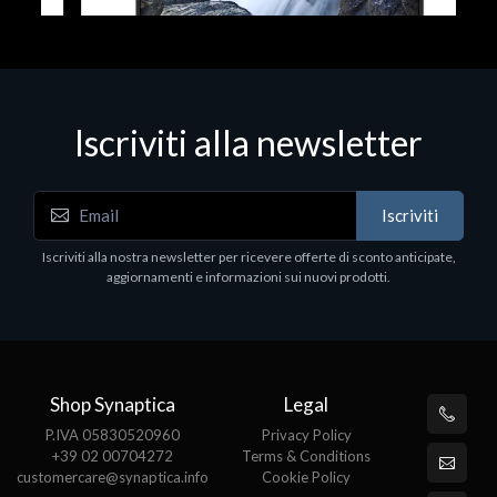
Iscriviti alla newsletter
Notebook - Portatili
Iscriviti
DELL Latitude 7640, Intel Core i7, 40.6 cm (16"),
1920 x 1200 pixels, 32 GB, 1000 GB, Windows 11
Iscriviti alla nostra newsletter per ricevere offerte di sconto anticipate,
Pro
aggiornamenti e informazioni sui nuovi prodotti.
€1852.95
Shop Synaptica
Legal
P.IVA 05830520960
Privacy Policy
+39 02 00704272
Terms & Conditions
customercare@synaptica.info
Cookie Policy