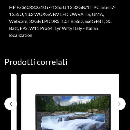
HP Ex360830G10 i7-1355U 13 32GB/1T PC Intel i7-
1355U, 13.3 WUXGA BV LED UWVA TS, UMA,
Webcam, 32GB LPDDR5, 1.0TB SSD, ax6G+BT, 3C
Batt, FPS, W11 Pro64, 1yr Wrty Italy - Italian
localization
Prodotti correlati
N
D
1
P
€