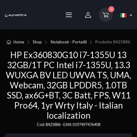
0
Home
Shop
Notebook - Portatili
Prodotto
8425886
HP Ex360830G10 i7-1355U 13
32GB/1T PC Intel i7-1355U, 13.3
WUXGA BV LED UWVA TS, UMA,
Webcam, 32GB LPDDR5, 1.0TB
SSD, ax6G+BT, 3C Batt, FPS, W11
Pro64, 1yr Wrty Italy - Italian
localization
Cod: 8425886 - EAN: 0197497476408