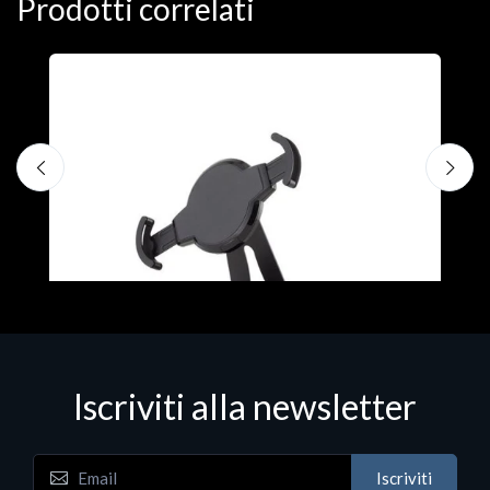
Prodotti correlati
A
F
€
Iscriviti alla newsletter
Accessori Vari
Iscriviti
EPSON TABLET STAND, BLACK. Porta tablet