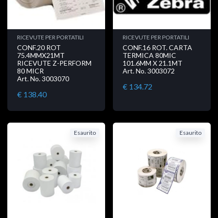
RICEVUTE PER PORTATILI
RICEVUTE PER PORTATILI
CONF.20 ROT
CONF.16 ROT. CARTA
75.4MMX21MT
TERMICA 80MIC
RICEVUTE Z-PERFORM
101.6MM X 21.1MT
80 MICR
Art. No. 3003072
Art. No. 3003070
€ 134.72
€ 138.40
Esaurito
Esaurito