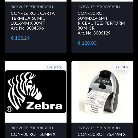
RICEVUTE PER PORTATILI
RICEVUTE PER PORTATILI
CONF.16 ROT. CARTA
CONF.30 ROT
TERMICA 60 MIC.
50MMX14.6MT
101.6MM X 30MT
RICEVUTE Z-PERFORM
Art. No. 3004596
80 MICR
Art. No. 3006129
€ 122.24
€ 120.00
Esaurito
Esaurito
RICEVUTE PER PORTATILI
RICEVUTE PER PORTATILI
CONF.30 ROT 50MM X
CONF.30 ROT 75.4MM X