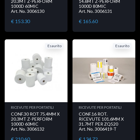
20.3MT Z-PERFORM
14.6MT Z-PERFORM
1000D 60MIC
1000D 80MIC
Art. No. 3006130
Art. No. 3006131
€ 153.30
€ 165.60
Esaurito
Esaurito
RICEVUTE PER PORTATILI
RICEVUTE PER PORTATILI
CONF.30 ROT 75.4MM X
CONF.16 ROT.
20.3MT Z-PERFORM
RICEVUTE 101.6MM X
1000D 60MIC
31.7MT PER ZQ520
Art. No. 3006132
Art. No. 3006419-T
€ 210.60
€ 134.72