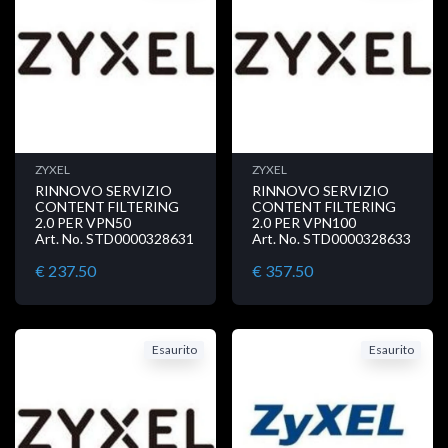
ZYXEL
ZYXEL
RINNOVO SERVIZIO
RINNOVO SERVIZIO
CONTENT FILTERING
CONTENT FILTERING
2.0 PER VPN50
2.0 PER VPN100
Art. No. STD0000328631
Art. No. STD0000328633
€ 237.50
€ 357.50
Esaurito
Esaurito