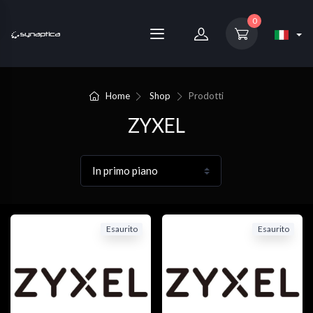
0
Home
Shop
Prodotti
ZYXEL
Esaurito
Esaurito