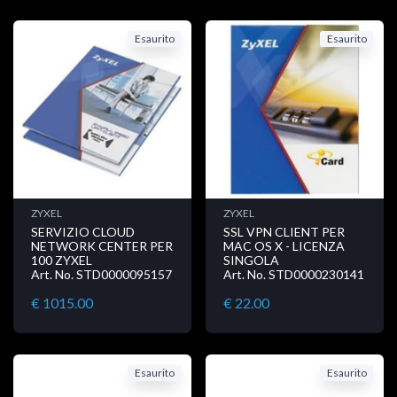
Esaurito
Esaurito
ZYXEL
ZYXEL
SERVIZIO CLOUD
SSL VPN CLIENT PER
NETWORK CENTER PER
MAC OS X - LICENZA
100 ZYXEL
SINGOLA
Art. No. STD0000095157
Art. No. STD0000230141
€ 1015.00
€ 22.00
Esaurito
Esaurito