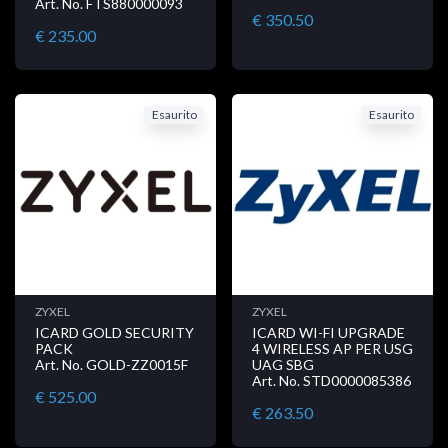
Art. No. FTS880000093
€ 350.50
€ 235.00
Esaurito
Esaurito
ZYXEL
ZYXEL
ICARD GOLD SECURITY
ICARD WI-FI UPGRADE
PACK
4 WIRELESS AP PER USG
Art. No. GOLD-ZZ0015F
UAG SBG
Art. No. STD0000085386
€ 525.00
€ 263.50