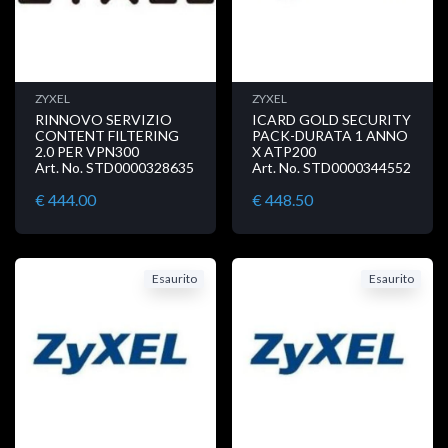
ZYXEL
ZYXEL
RINNOVO SERVIZIO
ICARD GOLD SECURITY
CONTENT FILTERING
PACK-DURATA 1 ANNO
2.0 PER VPN300
X ATP200
Art. No. STD0000328635
Art. No. STD0000344552
€ 444.00
€ 448.50
Esaurito
Esaurito