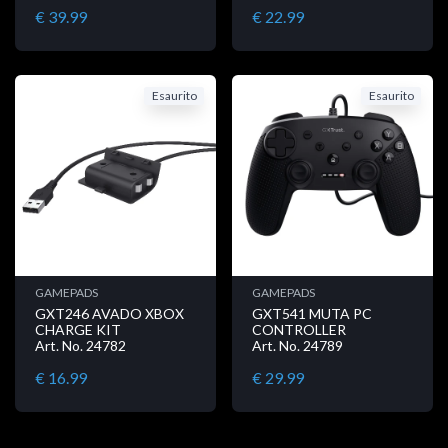
€ 39.99
€ 22.99
Esaurito
Esaurito
GAMEPADS
GAMEPADS
GXT246 AVADO XBOX
GXT541 MUTA PC
CHARGE KIT
CONTROLLER
Art. No. 24782
Art. No. 24789
€ 16.99
€ 29.99