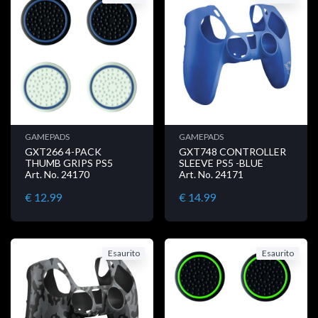
GAMEPADS
GAMEPADS
GXT266 4-PACK
GXT748 CONTROLLER
THUMB GRIPS PS5
SLEEVE PS5 -BLUE
Art. No. 24170
Art. No. 24171
€ 12.99
€ 14.99
Esaurito
Esaurito