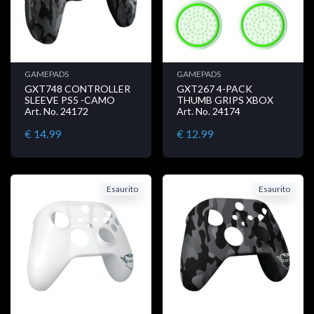
GAMEPADS
GAMEPADS
GXT748 CONTROLLER
GXT267 4-PACK
SLEEVE PS5 -CAMO
THUMB GRIPS XBOX
Art. No. 24172
Art. No. 24174
€ 14.99
€ 12.99
Esaurito
Esaurito