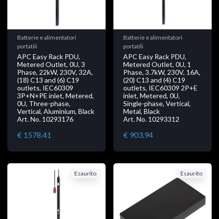
Batterie e alimentatori
Batterie e alimentatori
portatili
portatili
APC Easy Rack PDU,
APC Easy Rack PDU,
Metered Outlet, 0U, 3
Metered Outlet, 0U, 1
Phase, 22kW, 230V, 32A,
Phase, 3.7kW, 230V, 16A,
(18) C13 and (6) C19
(20) C13 and (4) C19
outlets, IEC60309
outlets, IEC60309 2P+E
3P+N+PE inlet, Metered,
inlet, Metered, 0U,
0U, Three-phase,
Single-phase, Vertical,
Vertical, Aluminium, Black
Metal, Black
Art. No. 10293176
Art. No. 10293312
€ 1578.41
€ 903.94
Esaurito
Esaurito