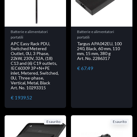
Batterie e alimentatori
Batterie e alimentatori
portatili
portatili
APC Easy Rack PDU,
Targus APA042EU, 100
Switched Metered
240, Black, 60 mm, 110
Outlet, 0U, 3 Phase,
mm, 15 mm, 380 g
22kW, 230V, 32A, (18)
Art. No. 2286317
C13 and (6) C19 outlets,
€ 67.49
IEC60309 3P+N+PE
inlet, Metered, Switched,
0U, Three-phase,
Vertical, Metal, Black
Art. No. 10293315
€ 1939.52
Esaurito
Esaurito