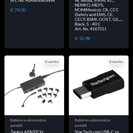
Art. No. 40AW0065WW
W, Serbia, SIRIM, KC,
NEMKO, MEPS,
€ 74.00
NOM(Mexico), CB, CCC
(Safety and EMI), CE,
CECP, BSMI, GOST, GS,...,
Black, 5 - 40 C
Art. No. 4167511
€ 32.98
Esaurito
Esaurito
Batterie e alimentatori
Batterie e alimentatori
portatili
portatili
Targus APA03CH,
StarTech.com USB-C to