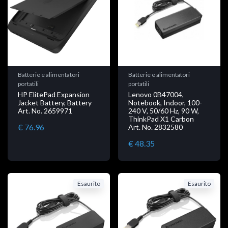
Batterie e alimentatori
Batterie e alimentatori
portatili
portatili
HP ElitePad Expansion
Lenovo 0B47004,
Jacket Battery, Battery
Notebook, Indoor, 100-
Art. No. 2659971
240 V, 50/60 Hz, 90 W,
ThinkPad X1 Carbon
€ 76.96
Art. No. 2832580
€ 48.35
Esaurito
Esaurito