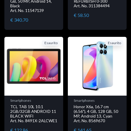
GB, 50 MP, Android 14,
REFURBISH 0-300
Black
Art. No. 311384494
Art. No. 11547139
€ 58.50
€ 340.70
Esaurito
Esaurito
Smartphones
Smartphones
TCL TAB 10L 10.1
Honor X6a, 16.7 cm
2GB/32GB ANDROID 11
(6.56"), 4 GB, 128 GB, 50
BLACK WIFI
MP, Android 13, Cyan
Art. No. 8491X-2ALCWE1
Art. No. 8569670
€ 122.86
€ 141.65