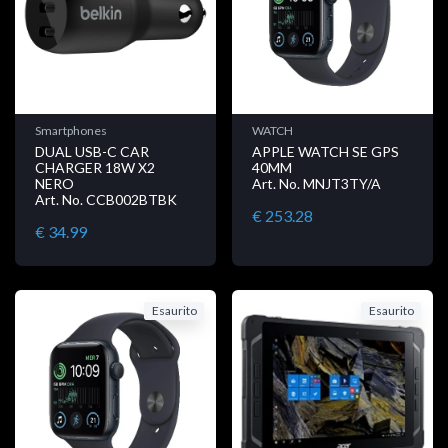
Smartphones
WATCH
DUAL USB-C CAR
APPLE WATCH SE GPS
CHARGER 18W X2
40MM
NERO
Art. No. MNJT3TY/A
Art. No. CCB002BTBK
€ 253.28
€ 34.99
Esaurito
Esaurito