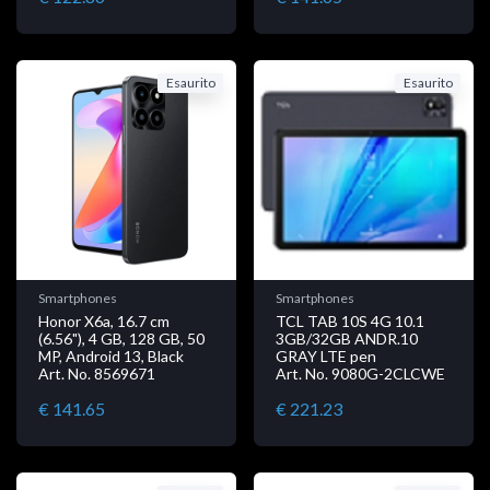
Esaurito
Esaurito
Smartphones
Smartphones
Honor X6a, 16.7 cm
TCL TAB 10S 4G 10.1
(6.56"), 4 GB, 128 GB, 50
3GB/32GB ANDR.10
MP, Android 13, Black
GRAY LTE pen
Art. No. 8569671
Art. No. 9080G-2CLCWE
€ 141.65
€ 221.23