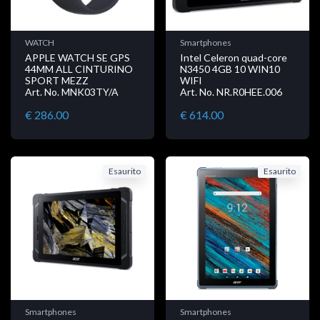
WATCH
Smartphones
APPLE WATCH SE GPS
Intel Celeron quad-core
44MM ALL CINTURINO
N3450 4GB 10 WIN10
SPORT MEZZ
WIFI
Art. No. MNK03TY/A
Art. No. NR.R0HEE.006
€ 286.00
€ 614.00
Esaurito
Esaurito
Smartphones
Smartphones