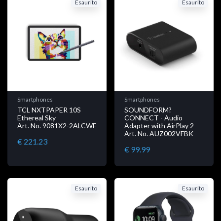
Esaurito
Esaurito
Smartphones
Smartphones
TCL NXTPAPER 10S
SOUNDFORM?
Ethereal Sky
CONNECT - Audio
Art. No. 9081X2-2ALCWE
Adapter with AirPlay 2
Art. No. AUZ002VFBK
€ 221.23
€ 99.99
Esaurito
Esaurito