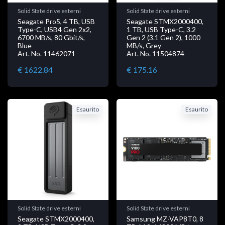
Solid State drive esterni
Solid State drive esterni
Seagate Pro5, 4 TB, USB
Seagate STMX2000400,
Type-C, USB4 Gen 2x2,
1 TB, USB Type-C, 3.2
6700 MB/s, 80 Gbit/s,
Gen 2 (3.1 Gen 2), 1000
Blue
MB/s, Grey
Art. No. 11462071
Art. No. 11504874
€ 1622.84
€ 175.16
Esaurito
Esaurito
Solid State drive esterni
Solid State drive esterni
Seagate STMX2000400,
Samsung MZ-VAP8T0, 8