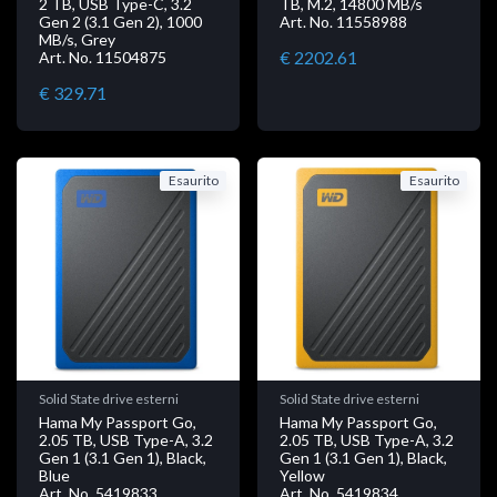
2 TB, USB Type-C, 3.2
TB, M.2, 14800 MB/s
Gen 2 (3.1 Gen 2), 1000
Art. No. 11558988
MB/s, Grey
€ 2202.61
Art. No. 11504875
€ 329.71
Esaurito
Esaurito
Solid State drive esterni
Solid State drive esterni
Hama My Passport Go,
Hama My Passport Go,
2.05 TB, USB Type-A, 3.2
2.05 TB, USB Type-A, 3.2
Gen 1 (3.1 Gen 1), Black,
Gen 1 (3.1 Gen 1), Black,
Blue
Yellow
Art. No. 5419833
Art. No. 5419834