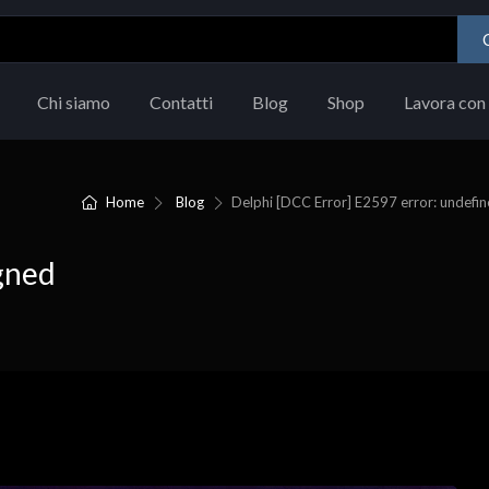
Chi siamo
Contatti
Blog
Shop
Lavora con 
:
Home
Blog
Delphi [DCC Error] E2597 error: undefined
igned