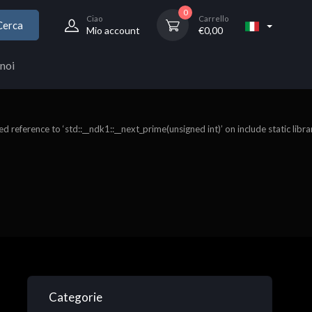
0
Ciao
Carrello
Cerca
Mio account
€
0,00
noi
 reference to ‘std::__ndk1::__next_prime(unsigned int)’ on include static libra
Categorie