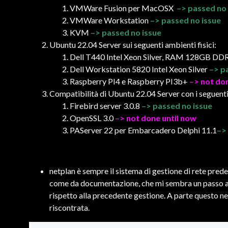
VMWare Fusion per MacOSX
–> passed no
VMWare Workstation
–> passed no issue
KVM
–> passed no issue
Ubuntu 22.04 Server sui seguenti ambienti fisici:
Dell T440 Intel Xeon Silver, RAM 128GB D
Dell Workstation 5820 Intel Xeon Silver
–> p
Raspberry PI4 e Raspberry PI3b+
–> not do
Compatibilità di Ubuntu 22.04 Server con i seguent
Firebird server 3.0.8
–> passed no issue
OpenSSL 3.0
–> not done until now
PAServer 22 per Embarcadero Delphi 11.1
–>
netplan è sempre il sistema di gestione di rete prede
come da documentazione, che mi sembra un passo av
rispetto alla precedente gestione. A parte questo 
riscontrata.