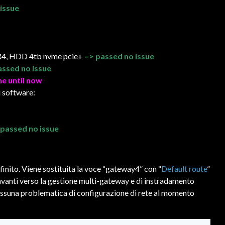
 issue
DR4, HDD 4tb nvme pcie+
–> passed no issue
assed no issue
ne until now
i software:
 passed no issue
finito. Viene sostituita la voce “gateway4” con “
Default route
”
anti verso la gestione multi-gateway e di instradamento
nessuna problematica di configurazione di rete al momento