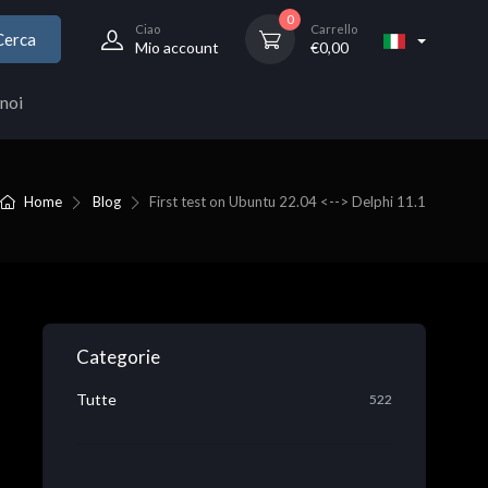
0
Ciao
Carrello
Cerca
Mio account
€
0,00
noi
Home
Blog
First test on Ubuntu 22.04 <--> Delphi 11.1
Categorie
Tutte
522