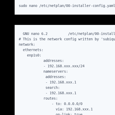
sudo nano /etc/netplan/00-installer-config.yam
  GNU nano 6.2          /etc/netplan/00-install
# This is the network config written by 'subiqu
network:

  ethernets:

    enp1s0:

            addresses:

            - 192.168.xxx.xxx/24

            nameservers:

             addresses:

             - 192.168.xxx.1

             search:

             - 192.168.xxx.1

            routes:

                - to: 0.0.0.0/0

                  via: 192.168.xxx.1

                  on-link: true
