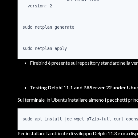
sudo netplan generate
sudo netplan apply
Firebird è presente sul repository standard nella ver
Testing Delphi 11.1 and PAServer 22 under Ubun
Sul terminale in Ubuntu installare almeno i pacchetti prin
sudo apt install joe wget p7zip-full curl open
Per installare l’ambiente di sviluppo Delphi 11.3 è ora disp