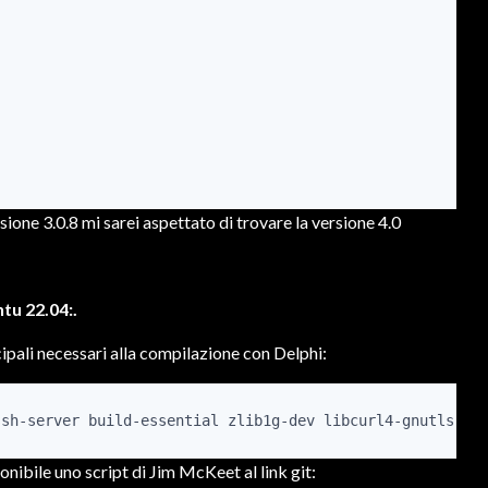
sione 3.0.8 mi sarei aspettato di trovare la versione 4.0
tu 22.04:.
cipali necessari alla compilazione con Delphi:
ssh-server build-essential zlib1g-dev libcurl4-gnutls-de
onibile uno script di Jim McKeet al link git: