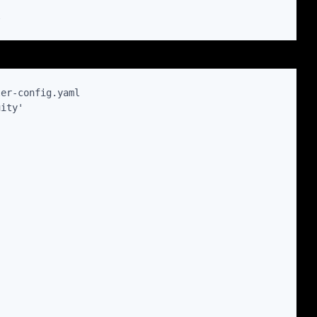
l
er-config.yaml                   

ity'
