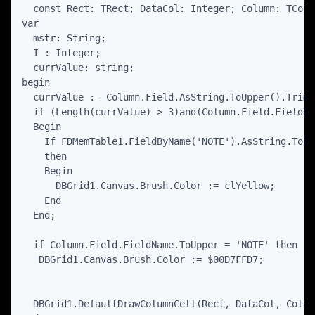
  const Rect: TRect; DataCol: Integer; Column: TColu
var

  mstr: String;

  I : Integer;

  currValue: string;

begin

  currValue := Column.Field.AsString.ToUpper().Trim;

  if (Length(currValue) > 3)and(Column.Field.FieldNa
  Begin

    If FDMemTable1.FieldByName('NOTE').AsString.ToUp
    then

    Begin

      DBGrid1.Canvas.Brush.Color := clYellow;

    End

  End;

  if Column.Field.FieldName.ToUpper = 'NOTE' then

   DBGrid1.Canvas.Brush.Color := $00D7FFD7;

  DBGrid1.DefaultDrawColumnCell(Rect, DataCol, Colum