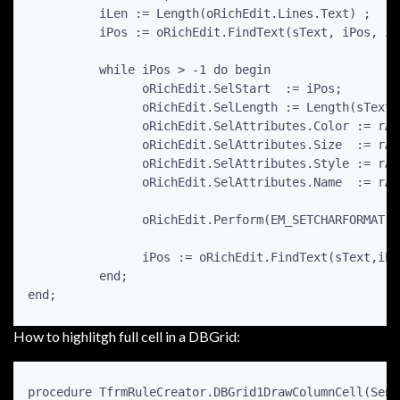
          iLen := Length(oRichEdit.Lines.Text) ;

          iPos := oRichEdit.FindText(sText, iPos, iL
          while iPos > -1 do begin

                oRichEdit.SelStart  := iPos;

                oRichEdit.SelLength := Length(sText) 
                oRichEdit.SelAttributes.Color := rAt
                oRichEdit.SelAttributes.Size  := rAt
                oRichEdit.SelAttributes.Style := rAt
                oRichEdit.SelAttributes.Name  := rAt
                oRichEdit.Perform(EM_SETCHARFORMAT, 
                iPos := oRichEdit.FindText(sText,iPo
          end;

How to highlitgh full cell in a DBGrid:
procedure TfrmRuleCreator.DBGrid1DrawColumnCell(Send