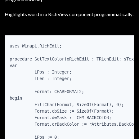
Highlights word in a RichView component programmatically:
uses Winapi.RichEdit;

procedure SetTextColor(oRichEdit : TRichEdit; sText 
var

          iPos : Integer;

          iLen : Integer;

          Format: CHARFORMAT2;

begin

          FillChar(Format, SizeOf(Format), 0);

          Format.cbSize := SizeOf(Format);

          Format.dwMask := CFM_BACKCOLOR;

          Format.crBackColor := rAttributes.BackColor
          iPos := 0;
