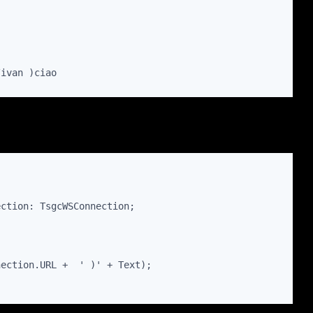
/ivan )ciao
ction: TsgcWSConnection;

ection.URL +  ' )' + Text);
