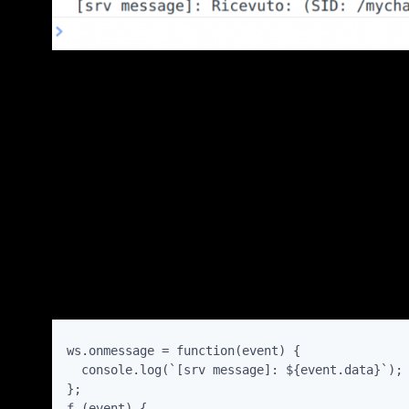
ws.onmessage = function(event) {

  console.log(`[srv message]: ${event.data}`);

};

ƒ (event) {
