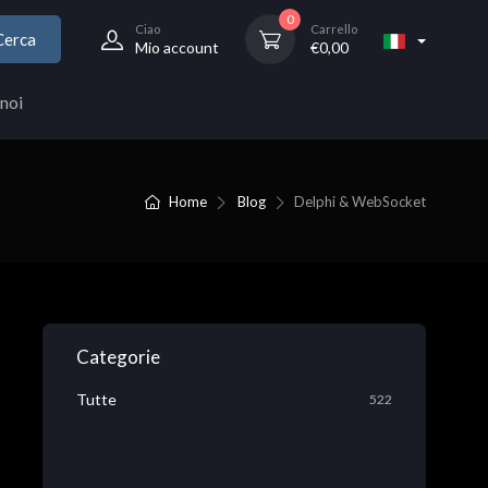
0
Ciao
Carrello
Cerca
Mio account
€
0,00
noi
Home
Blog
Delphi & WebSocket
Categorie
Tutte
522