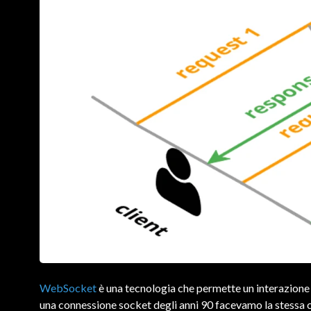
WebSocket
è una tecnologia che permette un interazione bi
una connessione socket degli anni 90 facevamo la stessa 