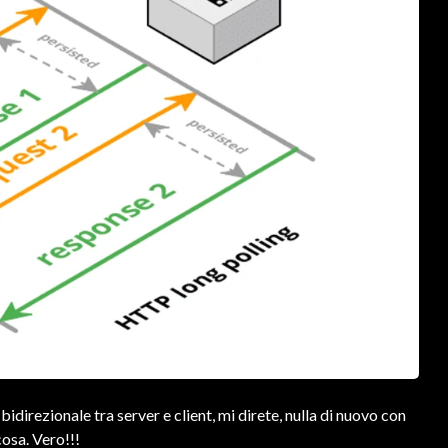
direzionale tra server e client, mi direte, nulla di nuovo con
cosa. Vero!!!