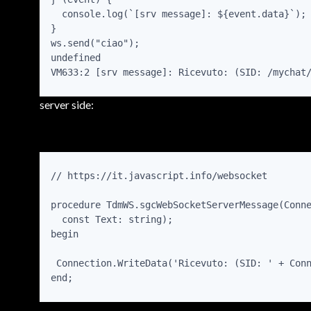
  console.log(`[srv message]: ${event.data}`);

}

ws.send("ciao");

undefined

VM633:2 [srv message]: Ricevuto: (SID: /mychat
server side:
// https://it.javascript.info/websocket

procedure TdmWS.sgcWebSocketServerMessage(Conne
  const Text: string);

begin

 Connection.WriteData('Ricevuto: (SID: ' + Conn
end;