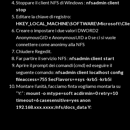
Stoppare il client NFS di Windows :
nfsadmin client
stop
Editare la chiave di registro:
HKEY_LOCAL_MACHINE\SOFTWARE\Microsoft\Client
Creare o impostare i due valori DWORD2
AnonymousGID e AnonymousUID a 0 se ci si vuole
connettere come anonimy alla NFS
Chiudere Regedit.
Far partire il servizio NFS :
nfsadmin client start
Aprire il prompt dei comandi (cmd) ed eseguire il
seguente comando:
nfsadmin client localhost config
fileaccess=755 SecFlavors=+sys -krb5 -krb5i
Montare l’unità, facciamo finta vogliamo montarla su
“Y:” :
mount -o mtype=soft acdirmin=0 retry=10
timeout=6 casesensitive=yes anon
192.168.xxx.xxxx:/nfs/docs_data Y: