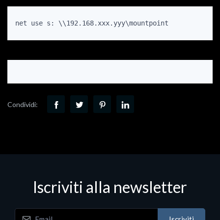
net use s: \\192.168.xxx.yyy\mountpoint
Condividi:
Iscriviti alla newsletter
Iscriviti