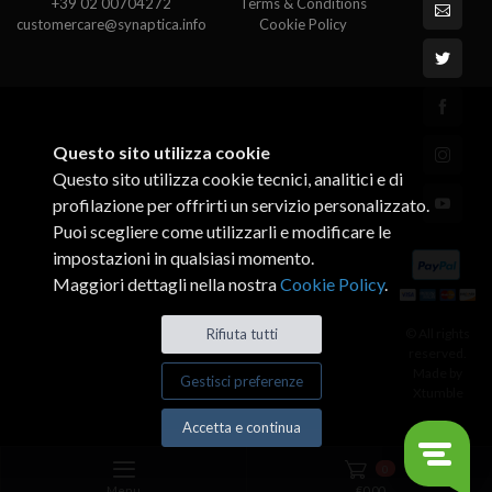
+39 02 00704272
Terms & Conditions
customercare@synaptica.info
Cookie Policy
Questo sito utilizza cookie
Questo sito utilizza cookie tecnici, analitici e di
profilazione per offrirti un servizio personalizzato.
Puoi scegliere come utilizzarli e modificare le
impostazioni in qualsiasi momento.
Maggiori dettagli nella nostra
Cookie Policy
.
© All rights
Rifiuta tutti
reserved.
Made by
Gestisci preferenze
Xtumble
Accetta e continua
0
Menu
€
0,00