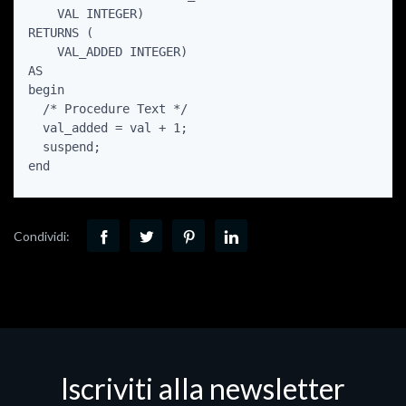
    VAL INTEGER)

RETURNS (

    VAL_ADDED INTEGER)

AS

begin

  /* Procedure Text */

  val_added = val + 1;

  suspend;

end
Condividi:
Iscriviti alla newsletter