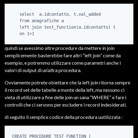
    select  a.idcontatto, t.val_added

    from anagrafiche a

    left join test_function(a.idcontatto) t

    on 1=1
quindi se avessimo altre procedure da mettere in join
semplicemente basterebbe fare altri “left join” come da
esempio, e potremmo utilizzare come parametri anche i
valori di output di un’altra procedura.
Ovviamente potrete obiettare che la left join ritorna sempre
il record set delle tabelle a monte della left, ma nessuno ci
vieta di utilizzare a fine delle join un sana “WHERE” e fare i
controlli che ci servono per escludere i record indesiderati.
di seguito il semplice codice della procedura uutilizzata :
 CREATE PROCEDURE TEST_FUNCTION (
