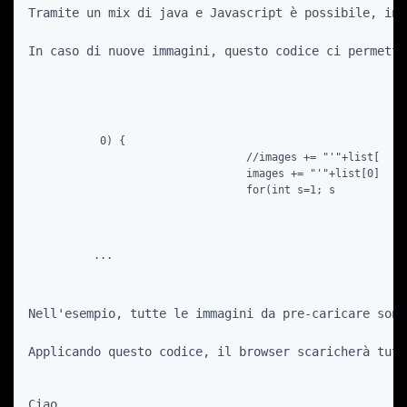
Tramite un mix di java e Javascript è possibile, inv
In caso di nuove immagini, questo codice ci permette
 0) {

				//images += "'"+list[0]+"'";

				images += "'"+list[0];

				for(int s=1; s
Nell'esempio, tutte le immagini da pre-caricare sono
Applicando questo codice, il browser scaricherà tutt
Ciao