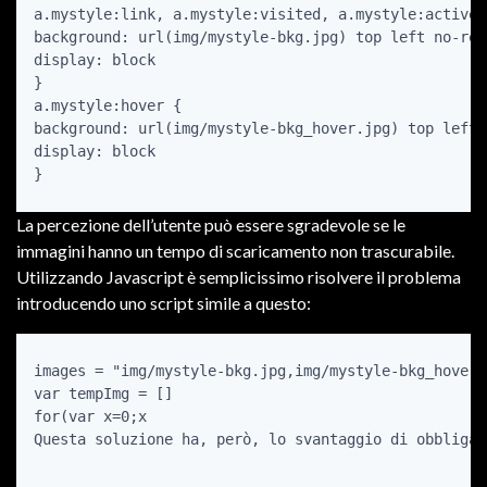
a.mystyle:link, a.mystyle:visited, a.mystyle:active {
background: url(img/mystyle-bkg.jpg) top left no-repe
display: block

}

a.mystyle:hover {

background: url(img/mystyle-bkg_hover.jpg) top left 
display: block

La percezione dell’utente può essere sgradevole se le
immagini hanno un tempo di scaricamento non trascurabile.
Utilizzando Javascript è semplicissimo risolvere il problema
introducendo uno script simile a questo:
images = "img/mystyle-bkg.jpg,img/mystyle-bkg_hover.
var tempImg = []

for(var x=0;x
Questa soluzione ha, però, lo svantaggio di obbligar