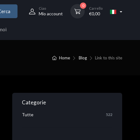
0
Ciao
Carrello
Cerca
Mio account
€
0,00
noi
Home
Blog
Link to this site
Categorie
Tutte
522