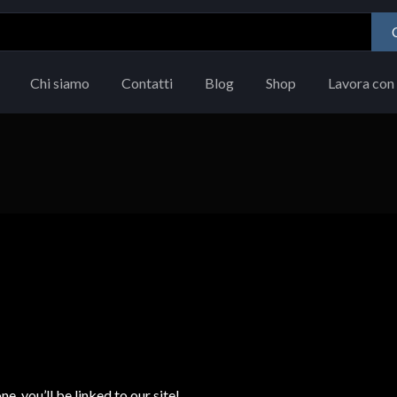
Chi siamo
Contatti
Blog
Shop
Lavora con 
e, you’ll be linked to our site!