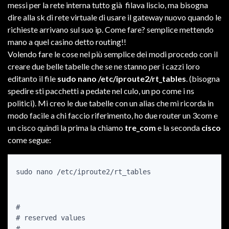
messi per la rete interna tutto già filava liscio, ma bisogna
dire alla sk di rete virtuale di usare il gateway nuovo quando le
richieste arrivano sul suo ip. Come fare? semplice mettendo
mano a quel casino detto routing!!
Volendo fare le cose nel più semplice dei modi procedo con il
creare due belle tabelle che se ne stanno per i cazzi loro
editanto il file
sudo nano /etc/iproute2/rt_tables
. (bisogna
spedire sti pacchetti a pedate nel culo, un po come i ns
politici). Mi creo le due tabelle con un alias che mi ricorda in
modo facile a chi faccio riferimento, ho due router un 3com e
un cisco quindi la prima la chiamo
tre_com
e la seconda
cisco
come segue:
#

# reserved values

#
