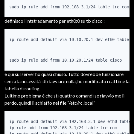
definisco l’intstradamento per eth0:0 su tb cisco :
e qui sul server ho quasi chiuso. Tutto dovrebbe funzionare
senza la necessità di riavviare nulla, ho modificato real time la
tabella di routing.
L’ultimo problema è che sti quattro comandi se riavvio me li
perdo, quindi li schiaffo nel file “/etc/rc.local”
ip route add default via 192.168.3.1 dev eth0 table t
ip rule add from 192.168.3.1/24 table tre_com
