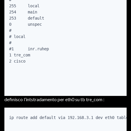
255     local

254     main

253     default

0       unspec

#

# local

#

#1      inr.ruhep

1 tre_com

2 cisco

definisco l’intstradamento per eth0 su tb tre_com :