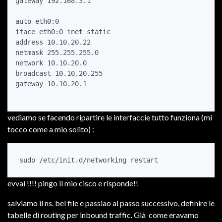
gateway 192.168.3.1

auto eth0:0

iface eth0:0 inet static

address 10.10.20.22

netmask 255.255.255.0

network 10.10.20.0

broadcast 10.10.20.255

gateway 10.10.20.1

vediamo se facendo ripartire le interfaccie tutto funziona (mi
tocco come a mio solito) :
evvai !!!! pingo il mio cisco e risponde!!
salviamo il ns. bel file e passiao al passo successivo, definire le
tabelle di routing per inbound traffic. Già come eravamo