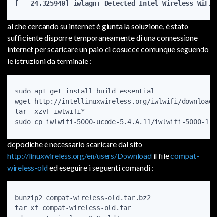
[   24.325940] iwlagn: Detected Intel Wireless WiFi 
al che cercando su internet è giunta la soluzione, è stato
sufficiente disporre temporaneamente di una connessione
internet per scaricare un paio di cosucce comunque seguendo
le istruzioni da terminale :
sudo apt-get install build-essential

wget http://intellinuxwireless.org/iwlwifi/downloads
tar -xzvf iwlwifi*

sudo cp iwlwifi-5000-ucode-5.4.A.11/iwlwifi-5000-1.u
dopodiche è necessario scaricare dal sito
http://linuxwireless.org/en/users/Download
il file
compat-
wireless-old
ed eseguire i seguenti comandi :
bunzip2 compat-wireless-old.tar.bz2

tar xf compat-wireless-old.tar
