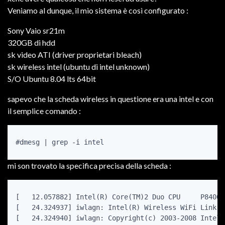
Veniamo al dunque, il mio sistema è così configurato :
Sony Vaio sr21m
320GB di hdd
sk video ATI (driver proprietari bleach)
sk wireless intel (ubuntu di intel unknown)
S/O Ubuntu 8.04 lts 64bit
sapevo che la scheda wireless in questione era una intel e con
il semplice comando :
#dmesg | grep -i intel
mi son trovato la specifica precisa della scheda :
[   12.057882] Intel(R) Core(TM)2 Duo CPU     P8400 
[   24.324937] iwlagn: Intel(R) Wireless WiFi Link A