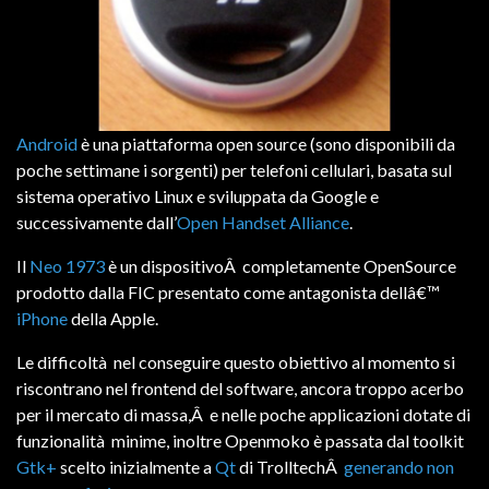
Android
è una piattaforma open source (sono disponibili da
poche settimane i sorgenti) per telefoni cellulari, basata sul
sistema operativo Linux e sviluppata da Google e
successivamente dall’
Open Handset Alliance
.
Il
Neo 1973
è un dispositivoÂ completamente OpenSource
prodotto dalla FIC presentato come antagonista dellâ€™
iPhone
della Apple.
Le difficoltà nel conseguire questo obiettivo al momento si
riscontrano nel frontend del software, ancora troppo acerbo
per il mercato di massa,Â e nelle poche applicazioni dotate di
funzionalità minime, inoltre Openmoko è passata dal toolkit
Gtk+
scelto inizialmente a
Qt
di TrolltechÂ
generando non